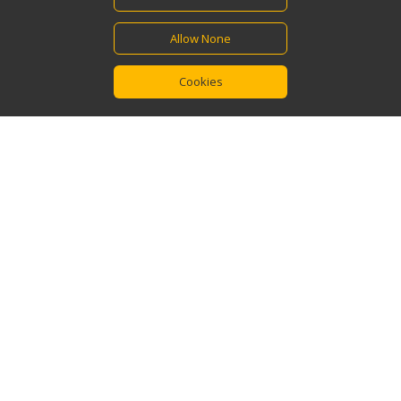
Allow None
Cookies
Welkom bij DeBay
Technics
Wij staan altijd voor u klaar met raad en daad. Aarzel niet om
contact met ons op te nemen voor jouw volgend project!